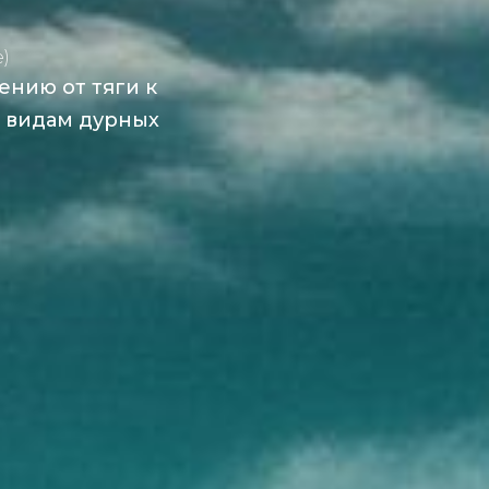
)
ению от тяги к
м видам дурных