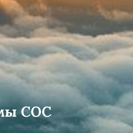
емы СОС