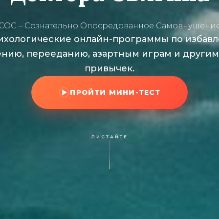
(СОС – Сознательно Опосредованное Самовнушение
ихологические онлайн-программы по избавл
ению, перееданию, азартным играм и други
привычек.
ПРОЙТИ МИНИ-ТЕСТ
ЛИСТАЙТЕ