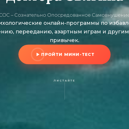
(СОС – Сознательно Опосредованное Самовнушение
ихологические онлайн-программы по избавл
ению, перееданию, азартным играм и други
привычек.
ПРОЙТИ МИНИ-ТЕСТ
ЛИСТАЙТЕ