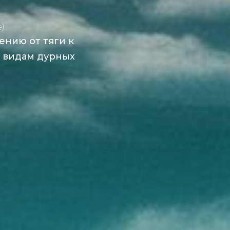
)
ению от тяги к
м видам дурных