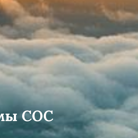
емы СОС