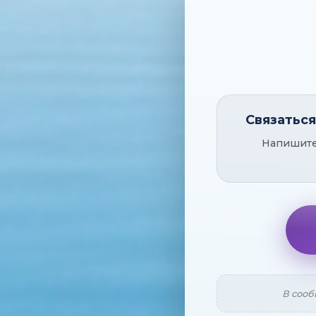
Связатьс
Напишите 
В сооб