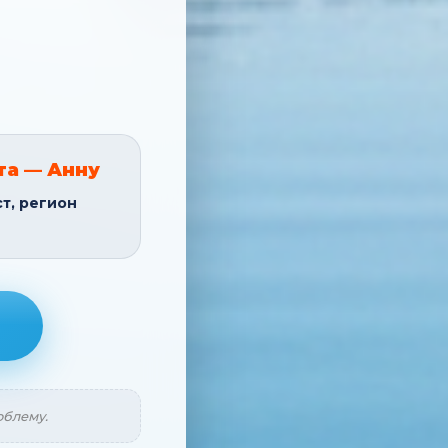
та — Анну
ст, регион
облему.