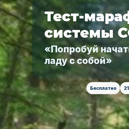
Тест-мара
системы 
«Попробуй начат
ладу с собой»
Бесплатно
2