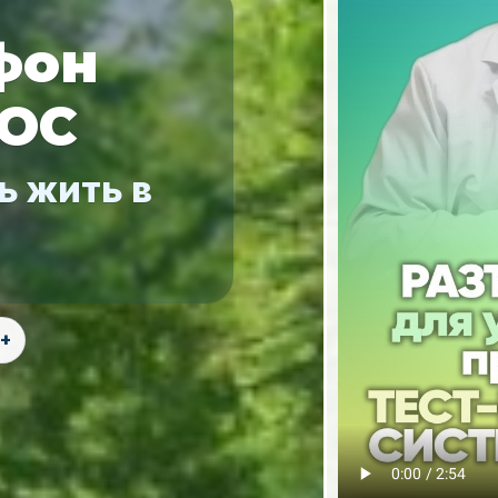
фон
СОС
ь жить в
1+